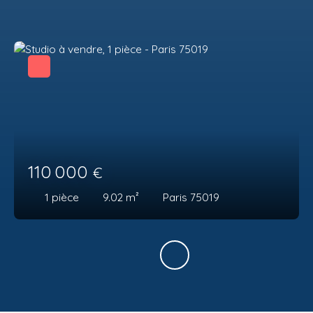
110 000
€
1
pièce
9.02
m²
Paris 75019