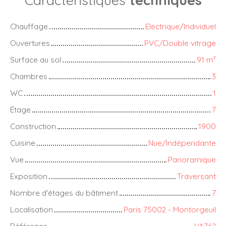
Chauffage
Electrique/Individuel
Ouvertures
PVC/Double vitrage
Surface au sol
91
m²
Chambres
3
WC
1
Étage
7
Construction
1900
Cuisine
Nue/Indépendante
Vue
Panoramique
Exposition
Traversant
Nombre d'étages du bâtiment
7
Localisation
Paris 75002 - Montorgeuil
Référence
VA762