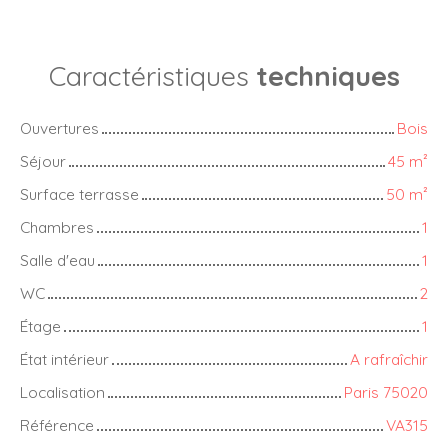
Caractéristiques
techniques
Ouvertures
Bois
Séjour
45
m²
Surface terrasse
50
m²
Chambres
1
Salle d'eau
1
WC
2
Étage
1
État intérieur
A rafraîchir
Localisation
Paris 75020
Référence
VA315