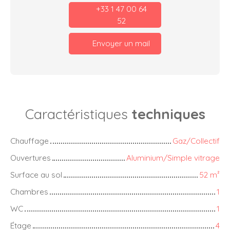
+33 1 47 00 64
52
Envoyer un mail
Caractéristiques
techniques
Chauffage
Gaz/Collectif
Ouvertures
Aluminium/Simple vitrage
Surface au sol
52
m²
Chambres
1
WC
1
Étage
4