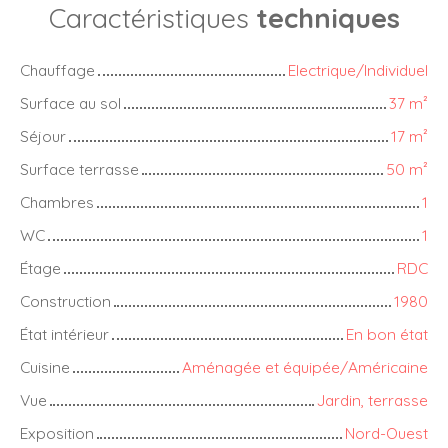
Caractéristiques
techniques
Chauffage
Electrique/Individuel
Surface au sol
37
m²
Séjour
17
m²
Surface terrasse
50
m²
Chambres
1
WC
1
Étage
RDC
Construction
1980
État intérieur
En bon état
Cuisine
Aménagée et équipée/Américaine
Vue
Jardin, terrasse
Exposition
Nord-Ouest