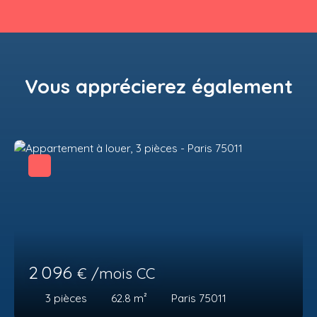
Vous apprécierez
également
2 096
€ /mois CC
3
pièces
62.8
m²
Paris 75011