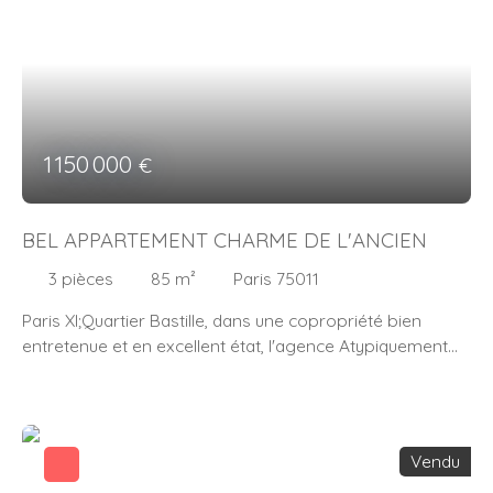
et une place de parking. Possibilité de créer une 3ème
chambre. Métro : Porte de Choisy
1 150 000
€
BEL APPARTEMENT CHARME DE L'ANCIEN
3
pièces
85
m²
Paris 75011
Paris XI;Quartier Bastille, dans une copropriété bien
entretenue et en excellent état, l'agence Atypiquement
Votre vous propose ce bel appartement au charme de
l'ancien. Situé au 2ème étage il se compose d'une entrée,
d'une cuisine ouverte séparée du double séjour par des
poutres en bois, de deux chambres dont une avec un
Vendu
dressing aménagé, et d'une salle de bains avec