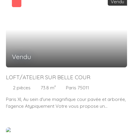
Vendu
pour ce bien mixte sur plusieurs niveaux, traversant,
hauteur sous plafond de 4,76 m au faîtage. Charme de
l'ancien : poutres apparentes et tomettes au sol. Métro
Bastille et Bréguet Sabin
Vendu
LOFT/ATELIER SUR BELLE COUR
2
pièces
73.8
m²
Paris 75011
Paris XI, Au sein d'une magnifique cour pavée et arborée,
l'agence Atypiquement Votre vous propose un
loft/atelier de 74,7 m2 au sol. Traversant, calme, lumineux,
ce loft est équipée d'une cuisine, d'une salle de bains et
de W. C séparés. La mezzanine dispose d'une chambre