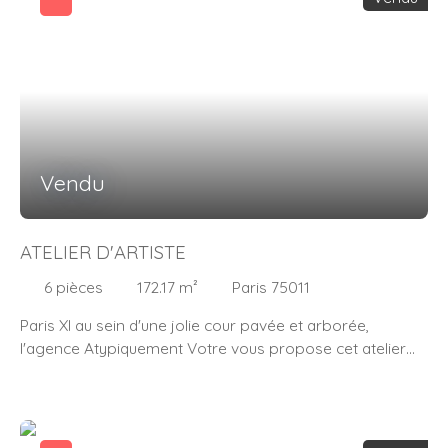
créer une deuxième chambre. A l'étage se trouve une
chambre spacieuse baignée de lumière et une salle d'eau
avec W. C. Duplex en parfait état complètement refait à
neuf. Métros : Bréguet-Sabin et Voltaire
Vendu
ATELIER D'ARTISTE
6
pièces
172.17
m²
Paris 75011
Paris XI au sein d'une jolie cour pavée et arborée,
l'agence Atypiquement Votre vous propose cet atelier
d'artiste en duplex de 190 m2 au sol (154,34 m2 Carrez).
Au 1er niveau : Atelier/bureau + habitation au deuxième et
dernier étage. Travaux de rénovation à prévoir et
possibilité de création de lots séparés. Gros potentiel