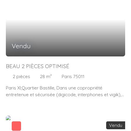
baignoire spa, douche et W. C. Appartement traversant
comprenant une pièce à vivre généreuse doté de 3
fenêtres. Bel appartement alliant le charme de l'ancien :
Parquet ancien, belle hauteur sous plafond et moulures,
avec le confort actuel. Métro : Bastille et Bréguet-Sabin
Vendu
BEAU 2 PIÈCES OPTIMISÉ
2
pièces
28
m²
Paris 75011
Paris XI;Quartier Bastille, Dans une copropriété
entretenue et sécurisée (digicode, interphones et vigik),
l'agence Atypiquement Votre vous propose un
appartement de 2 pièces au 2ème étage /4, d'une
surface de 28 m2 refait entièrement à neuf, lumineux,
bien exposé (sud-ouest séjour et chambre et
Vendu
traversant), au calme, belle hauteur sous plafond. Aucun