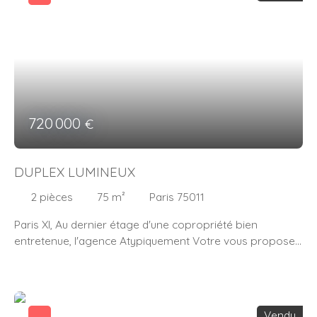
d'eau et de W. C indépendants. Vous serez séduits par
ses volumes généreux et sa hauteur sous plafonds de
plus de trois mètres. Bien de charme décoré avec goût et
rare. Le plus : un jardin partagé au sein de la copropriété.
Métro : Voltaire
720 000
€
DUPLEX LUMINEUX
2
pièces
75
m²
Paris 75011
Paris XI, Au dernier étage d'une copropriété bien
entretenue, l'agence Atypiquement Votre vous propose
un appartement de charme en duplex de 75 m2 au sol
dont 53,60 m2 Carrez. Lumineux, traversant, il se
compose d'une belle pièce de vie de plus de 40 m2
comprenant séjour/salle à manger/cuisine. Possibilité de
Vendu