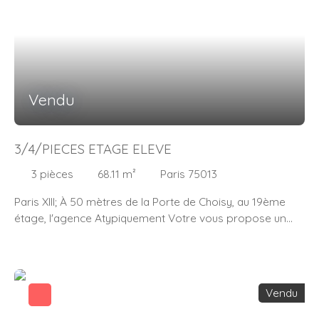
Vendu
3/4/PIECES ETAGE ELEVE
3
pièces
68.11
m²
Paris 75013
Paris XIII; À 50 mètres de la Porte de Choisy, au 19ème
étage, l'agence Atypiquement Votre vous propose un
appartement de 68,11m2 Carrez. Il est composé d'une
entrée, d'un double séjour exposé Ouest, de deux
chambres, d'une cuisiné séparé et aménagée, d'une salle
d'eau, d'un WC séparé et des rangements. Vous serez
Vendu
séduit par la vue panoramique, la luminosité et le calme
de cet appartement. Ce bien est complété par une cave