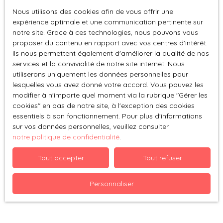
Vendu
Nous utilisons des cookies afin de vous offrir une
expérience optimale et une communication pertinente sur
notre site. Grace à ces technologies, nous pouvons vous
proposer du contenu en rapport avec vos centres d'intérêt.
Ils nous permettent également d'améliorer la qualité de nos
services et la convivialité de notre site internet. Nous
utiliserons uniquement les données personnelles pour
lesquelles vous avez donné votre accord. Vous pouvez les
modifier à n'importe quel moment via la rubrique ″Gérer les
Vendu
cookies″ en bas de notre site, à l'exception des cookies
essentiels à son fonctionnement. Pour plus d'informations
sur vos données personnelles, veuillez consulter
CHARMANT 2 PIECES
notre politique de confidentialité
.
2
pièces
25.85
m²
Paris 75018
Tout accepter
Tout refuser
Paris XVIII. Au pied de la Butte Montmartre, dans une
Personnaliser
petite copropriété situé au calme dans une impasse,
l'agence Atypiquement Votre vous propose un charmant
2 pièces de 26 m2 très bien agencé. Il se compose d'une
cuisine ouverte sur la pièce à vivre, d'un coin nuit séparé