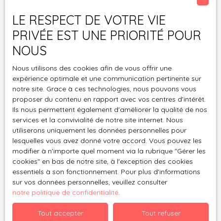
LE RESPECT DE VOTRE VIE
J'accepte le traitement de mes données
personnelles conformément au RGPD. Si vous ne
PRIVÉE EST UNE PRIORITÉ POUR
souhaitez pas faire l'objet de prospection
NOUS
commerciale par voie téléphonique, vous pouvez
vous inscrire gratuitement sur la liste d'opposition
Nous utilisons des cookies afin de vous offrir une
au démarchage téléphonique, prévu par l'article
expérience optimale et une communication pertinente sur
L223-1 du code de la consommation, sur le site
notre site. Grace à ces technologies, nous pouvons vous
Internet www.bloctel.gouv.fr ou par courrier
proposer du contenu en rapport avec vos centres d'intérêt.
adressé à :
Ils nous permettent également d'améliorer la qualité de nos
services et la convivialité de notre site internet. Nous
utiliserons uniquement les données personnelles pour
Société Worldline, Service Bloctel, CS 61311, 41013
lesquelles vous avez donné votre accord. Vous pouvez les
BLOIS CEDEX.
modifier à n'importe quel moment via la rubrique ″Gérer les
cookies″ en bas de notre site, à l'exception des cookies
Pour en savoir plus sur le traitement de vos
essentiels à son fonctionnement. Pour plus d'informations
données personnelles, veuillez consulter notre
sur vos données personnelles, veuillez consulter
politique de confidentialité
.
notre politique de confidentialité
.
Tout accepter
Tout refuser
Recevoir des annonces