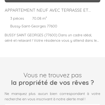
APPARTEMENT NEUF AVEC TERRASSE ET
PARKING
3
pièces
70.08
m²
Bussy-Saint-Georges 77600
BUSSY SAINT GEORGES (77600) Dans un cadre idéal,
aéré et relaxant ! Votre résidence vous y attend dans le
nouveau écoquartier du Sycomore, à 5 minutes en
voiture du centre et du RER A (20 minutes à pied), non
loin de groupes scolaires, commerces, services, et à 2
pas du grand parc du Génitoy et de ses équipements.
Une architecture contemporaine et épurée, ainsi que des
logements accueillants achèveront de vous séduire ! A
Vous ne trouvez pas
louer F3 de 70 m2 situé au 3ème étage avec ascenseur.
la propriété de vos rêves ?
Cet appartement vous propose une entrée avec placard,
une spacieuse pièce de vie principale (cuisine ouverte et
Ne manquez plus aucun bien correspondant à votre
séjour), bien distribuée et facile à aménager, 2 chambres
recherche en vous inscrivant à notre alerte mail !
agréables, une salle de bains et des WC séparés. Grande