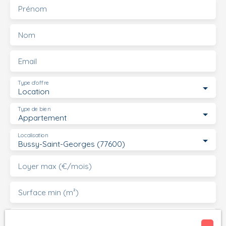
terrasse de 15 m2. Fonctionnel et facile à vivre, c'est un
Prénom
joli F3 ! Le chauffage est collectif et inclus dans les
charges. Un parking complète cette offre.
Nom
Email
Type d'offre
Location
Type de bien
Appartement
Localisation
Bussy-Saint-Georges (77600)
Loyer max (€/mois)
Surface min (m²)
Pièces min