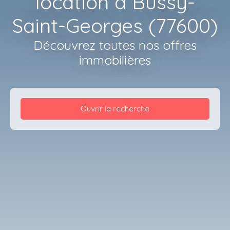
location à Bussy-
Saint-Georges (77600)
Découvrez toutes nos offres
immobilières
Ouvrir la recherche
Type d'offre
Location
Type de bien
Appartement
Localisation
Bussy-Saint-Georges (77600)