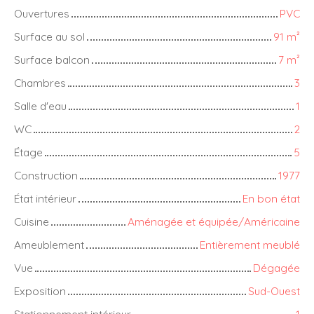
Ouvertures
PVC
Surface au sol
91
m²
Surface balcon
7
m²
Chambres
3
Salle d'eau
1
WC
2
Étage
5
Construction
1977
État intérieur
En bon état
Cuisine
Aménagée et équipée/Américaine
Ameublement
Entièrement meublé
Vue
Dégagée
Exposition
Sud-Ouest
Stationnement intérieur
1