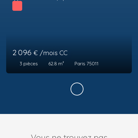
2 096
€ /mois CC
3
pièces
62.8
m²
Paris 75011
Vous ne trouvez pas