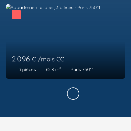
2 096
€ /mois CC
3
pièces
62.8
m²
Paris 75011