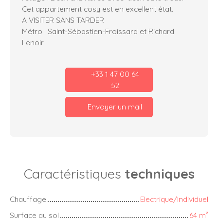
Cet appartement cosy est en excellent état.
A VISITER SANS TARDER
Métro : Saint-Sébastien-Froissard et Richard
Lenoir
+33 1 47 00 64
52
Envoyer un mail
Caractéristiques
techniques
Chauffage
Electrique/Individuel
Surface au sol
64
m²