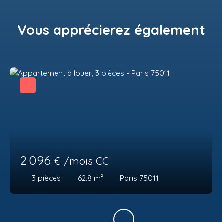
Vous apprécierez
également
2 096
€ /mois CC
3
pièces
62.8
m²
Paris 75011