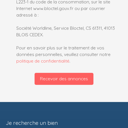
L223-1 du code de la consommation, sur le site
Internet www.bloctel.gouv.fr ou par courrier
adressé à :
Société Worldline, Service Bloctel, CS 61311, 41013
BLOIS CEDEX.
Pour en savoir plus sur le traitement de vos
données personnelles, veuillez consulter notre
politique de confidentialité
.
Recevoir des annonces
Je recherche un bien