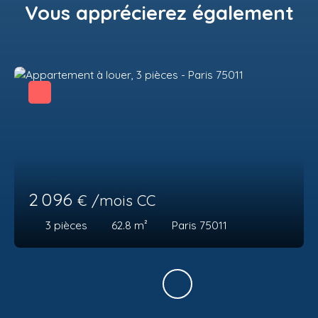
Vous apprécierez
également
2 096
€ /mois CC
3
pièces
62.8
m²
Paris 75011